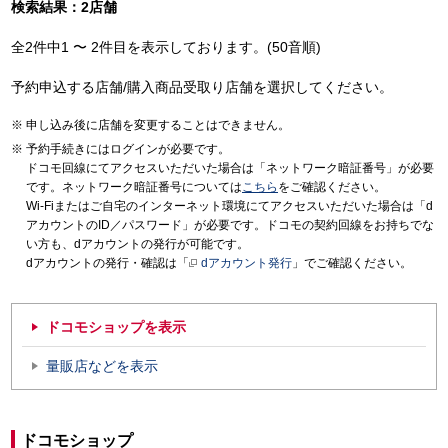
検索結果：2店舗
全2件中1 〜 2件目を表示しております。(50音順)
予約申込する店舗/購入商品受取り店舗を選択してください。
申し込み後に店舗を変更することはできません。
予約手続きにはログインが必要です。
ドコモ回線にてアクセスいただいた場合は「ネットワーク暗証番号」が必要
です。ネットワーク暗証番号については
こちら
をご確認ください。
Wi-Fiまたはご自宅のインターネット環境にてアクセスいただいた場合は「d
アカウントのID／パスワード」が必要です。ドコモの契約回線をお持ちでな
い方も、dアカウントの発行が可能です。
dアカウントの発行・確認は「
dアカウント発行
」でご確認ください。
ドコモショップを表示
量販店などを表示
ドコモショップ