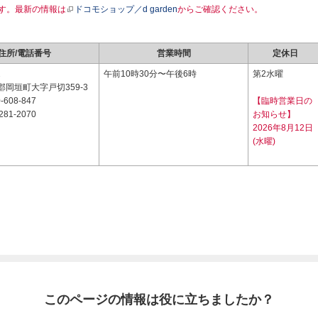
す。最新の情報は
ドコモショップ／d garden
からご確認ください。
住所/電話番号
営業時間
定休日
2
午前10時30分〜午後6時
第2水曜
岡垣町大字戸切359-3
-608-847
【臨時営業日の
281-2070
お知らせ】
2026年8月12日
(水曜)
このページの情報は役に立ちましたか？