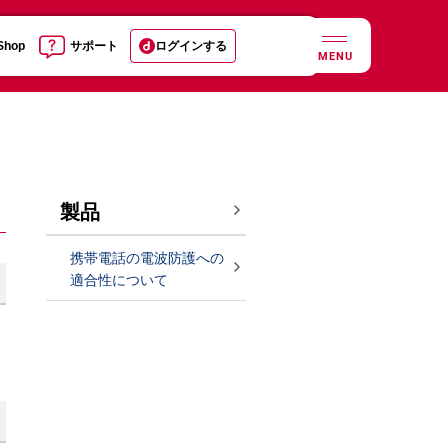
 Shop
サポート
ログインする
MENU
製品
携帯電話の電波防護への
適合性について