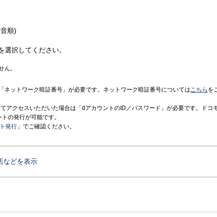
音順)
を選択してください。
せん。
「ネットワーク暗証番号」が必要です。ネットワーク暗証番号については
こちら
を
境にてアクセスいただいた場合は「dアカウントのID／パスワード」が必要です。ドコ
ントの発行が可能です。
ント発行
」でご確認ください。
店などを表示