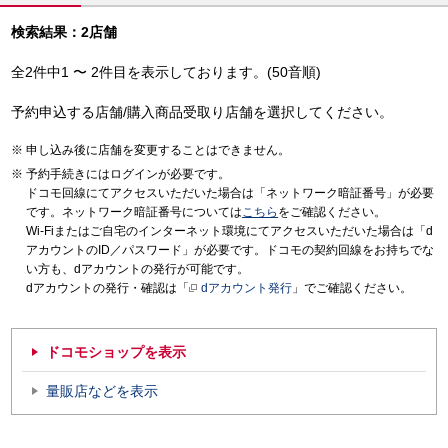
検索結果：2店舗
全2件中1 〜 2件目を表示しております。(50音順)
予約申込する店舗/購入商品受取り店舗を選択してください。
申し込み後に店舗を変更することはできません。
予約手続きにはログインが必要です。
ドコモ回線にてアクセスいただいた場合は「ネットワーク暗証番号」が必要
です。ネットワーク暗証番号については
こちら
をご確認ください。
Wi-Fiまたはご自宅のインターネット環境にてアクセスいただいた場合は「d
アカウントのID／パスワード」が必要です。ドコモの契約回線をお持ちでな
い方も、dアカウントの発行が可能です。
dアカウントの発行・確認は「
dアカウント発行
」でご確認ください。
ドコモショップを表示
量販店などを表示