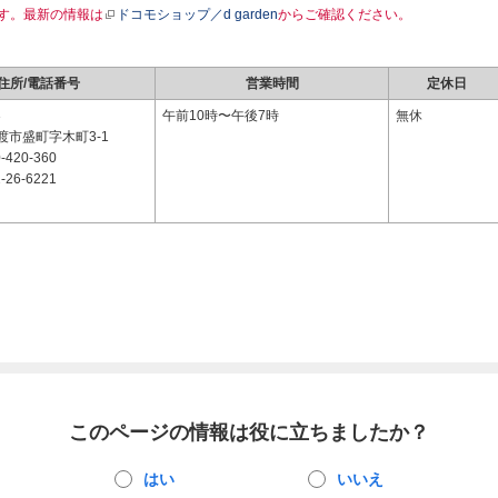
す。最新の情報は
ドコモショップ／d garden
からご確認ください。
住所/電話番号
営業時間
定休日
3
午前10時〜午後7時
無休
渡市盛町字木町3-1
-420-360
-26-6221
このページの情報は役に立ちましたか？
はい
いいえ