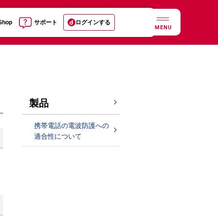
 Shop
サポート
ログインする
MENU
製品
携帯電話の電波防護への
適合性について