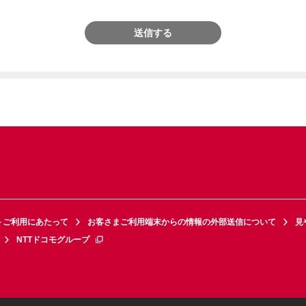
送信する
トご利用にあたって
お客さまご利用端末からの情報の外部送信について
見
NTTドコモグループ