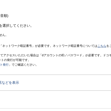
音順)
を選択してください。
せん。
「ネットワーク暗証番号」が必要です。ネットワーク暗証番号については
こちら
を
境にてアクセスいただいた場合は「dアカウントのID／パスワード」が必要です。ドコ
ントの発行が可能です。
ント発行
」でご確認ください。
店などを表示