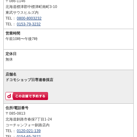
〒086-1146
北海道標津郡中標津町南町3-10
東武サウスヒルズ内
TEL：
0800-8003232
TEL：
0153-79-3232
営業時間
午前10時〜午後7時
定休日
無休
店舗名
ドコモショップ日専連春採店
住所/電話番号
〒085-0813
北海道釧路市春採7丁目1-24
コーチャンフォー釧路店内
TEL：
0120-021-139
TEL：
0154-65-7622