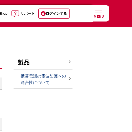
 Shop
サポート
ログインする
MENU
製品
携帯電話の電波防護への
適合性について