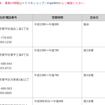
す。最新の情報は
ドコモショップ／d garden
からご確認ください。
住所/電話番号
営業時間
定休日
2
午前10時〜午後8時
無休
市豊平区福住二条1丁目
-778-655
850-1230
3
午前10時〜午後7時
第2木曜
市豊平区豊平三条8丁目
-686-844
815-8721
3
午前10時〜午後7時
第3水曜
市豊平区月寒東3条11丁
-680-063
850-6800
3
午前9時30分〜午後6時
第2水曜