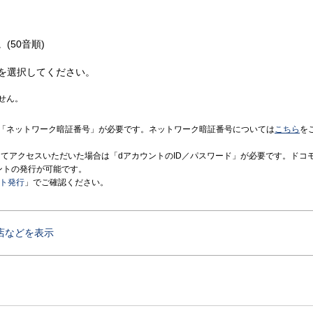
(50音順)
を選択してください。
せん。
「ネットワーク暗証番号」が必要です。ネットワーク暗証番号については
こちら
を
境にてアクセスいただいた場合は「dアカウントのID／パスワード」が必要です。ドコ
ントの発行が可能です。
ント発行
」でご確認ください。
店などを表示