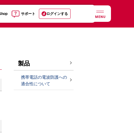
 Shop
サポート
ログインする
MENU
製品
携帯電話の電波防護への
適合性について