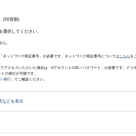
(50音順)
を選択してください。
せん。
「ネットワーク暗証番号」が必要です。ネットワーク暗証番号については
こちら
を
境にてアクセスいただいた場合は「dアカウントのID／パスワード」が必要です。ドコ
ントの発行が可能です。
ント発行
」でご確認ください。
店などを表示