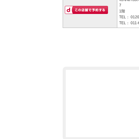
7
1階
TEL：
0120
TEL：
011-