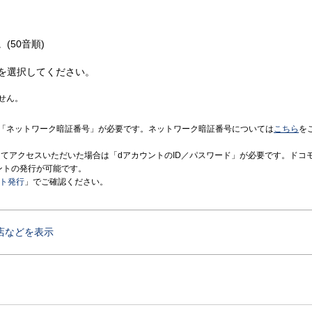
(50音順)
を選択してください。
せん。
「ネットワーク暗証番号」が必要です。ネットワーク暗証番号については
こちら
を
境にてアクセスいただいた場合は「dアカウントのID／パスワード」が必要です。ドコ
ントの発行が可能です。
ント発行
」でご確認ください。
店などを表示