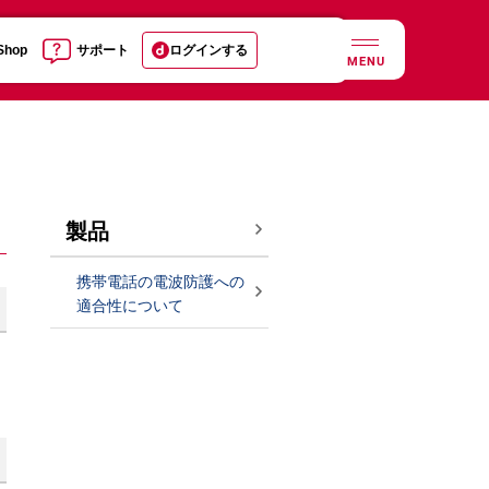
 Shop
サポート
ログインする
MENU
製品
携帯電話の電波防護への
適合性について