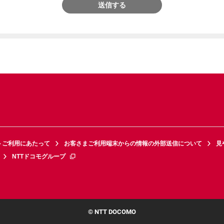
送信する
トご利用にあたって
お客さまご利用端末からの情報の外部送信について
見
NTTドコモグループ
© NTT DOCOMO