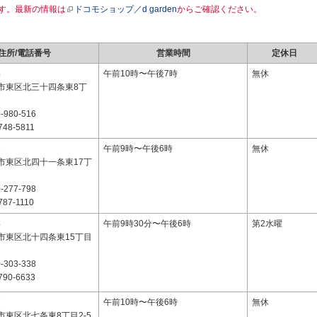
す。最新の情報は
ドコモショップ／d garden
からご確認ください。
住所/電話番号
営業時間
定休日
4
午前10時〜午後7時
無休
市東区北三十四条東8丁
-980-516
748-5811
1
午前9時〜午後6時
無休
市東区北四十一条東17丁
-277-798
787-1110
4
午前9時30分〜午後6時
第2水曜
市東区北十四条東15丁目
-303-338
790-6633
7
午前10時〜午後6時
無休
市東区北七条東8丁目2-5