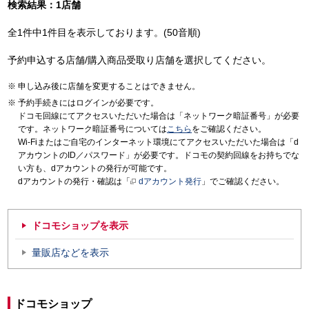
検索結果：1店舗
全1件中1件目を表示しております。(50音順)
予約申込する店舗/購入商品受取り店舗を選択してください。
申し込み後に店舗を変更することはできません。
予約手続きにはログインが必要です。
ドコモ回線にてアクセスいただいた場合は「ネットワーク暗証番号」が必要
です。ネットワーク暗証番号については
こちら
をご確認ください。
Wi-Fiまたはご自宅のインターネット環境にてアクセスいただいた場合は「d
アカウントのID／パスワード」が必要です。ドコモの契約回線をお持ちでな
い方も、dアカウントの発行が可能です。
dアカウントの発行・確認は「
dアカウント発行
」でご確認ください。
ドコモショップを表示
量販店などを表示
ドコモショップ