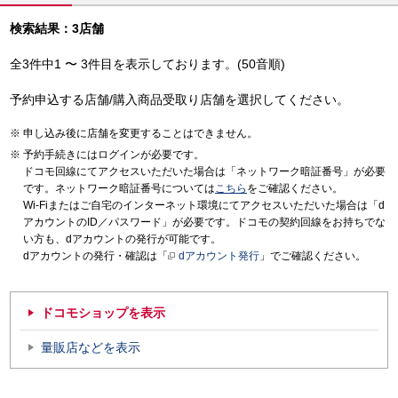
検索結果：3店舗
全3件中1 〜 3件目を表示しております。(50音順)
予約申込する店舗/購入商品受取り店舗を選択してください。
申し込み後に店舗を変更することはできません。
予約手続きにはログインが必要です。
ドコモ回線にてアクセスいただいた場合は「ネットワーク暗証番号」が必要
です。ネットワーク暗証番号については
こちら
をご確認ください。
Wi-Fiまたはご自宅のインターネット環境にてアクセスいただいた場合は「d
アカウントのID／パスワード」が必要です。ドコモの契約回線をお持ちでな
い方も、dアカウントの発行が可能です。
dアカウントの発行・確認は「
dアカウント発行
」でご確認ください。
ドコモショップを表示
量販店などを表示