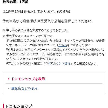
検索結果：1店舗
全1件中1件目を表示しております。(50音順)
予約申込する店舗/購入商品受取り店舗を選択してください。
申し込み後に店舗を変更することはできません。
予約手続きにはログインが必要です。
ドコモ回線にてアクセスいただいた場合は「ネットワーク暗証番号」が必要
です。ネットワーク暗証番号については
こちら
をご確認ください。
Wi-Fiまたはご自宅のインターネット環境にてアクセスいただいた場合は「d
アカウントのID／パスワード」が必要です。ドコモの契約回線をお持ちでな
い方も、dアカウントの発行が可能です。
dアカウントの発行・確認は「
dアカウント発行
」でご確認ください。
ドコモショップを表示
量販店などを表示
ドコモショップ