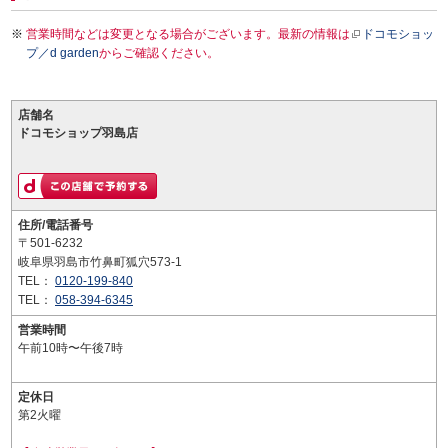
営業時間などは変更となる場合がございます。最新の情報は
ドコモショッ
プ／d garden
からご確認ください。
店舗名
ドコモショップ羽島店
住所/電話番号
〒501-6232
岐阜県羽島市竹鼻町狐穴573-1
TEL：
0120-199-840
TEL：
058-394-6345
営業時間
午前10時〜午後7時
定休日
第2火曜