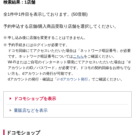
検索結果：1店舗
全1件中1件目を表示しております。(50音順)
予約申込する店舗/購入商品受取り店舗を選択してください。
申し込み後に店舗を変更することはできません。
予約手続きにはログインが必要です。
ドコモ回線にてアクセスいただいた場合は「ネットワーク暗証番号」が必要
です。ネットワーク暗証番号については
こちら
をご確認ください。
Wi-Fiまたはご自宅のインターネット環境にてアクセスいただいた場合は「d
アカウントのID／パスワード」が必要です。ドコモの契約回線をお持ちでな
い方も、dアカウントの発行が可能です。
dアカウントの発行・確認は「
dアカウント発行
」でご確認ください。
ドコモショップを表示
量販店などを表示
ドコモショップ