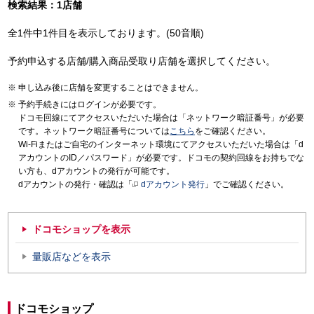
検索結果：1店舗
全1件中1件目を表示しております。(50音順)
予約申込する店舗/購入商品受取り店舗を選択してください。
申し込み後に店舗を変更することはできません。
予約手続きにはログインが必要です。
ドコモ回線にてアクセスいただいた場合は「ネットワーク暗証番号」が必要
です。ネットワーク暗証番号については
こちら
をご確認ください。
Wi-Fiまたはご自宅のインターネット環境にてアクセスいただいた場合は「d
アカウントのID／パスワード」が必要です。ドコモの契約回線をお持ちでな
い方も、dアカウントの発行が可能です。
dアカウントの発行・確認は「
dアカウント発行
」でご確認ください。
ドコモショップを表示
量販店などを表示
ドコモショップ