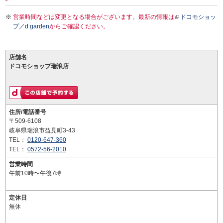
営業時間などは変更となる場合がございます。最新の情報は
ドコモショッ
プ／d garden
からご確認ください。
店舗名
ドコモショップ瑞浪店
住所/電話番号
〒509-6108
岐阜県瑞浪市益見町3-43
TEL：
0120-647-360
TEL：
0572-56-2010
営業時間
午前10時〜午後7時
定休日
無休