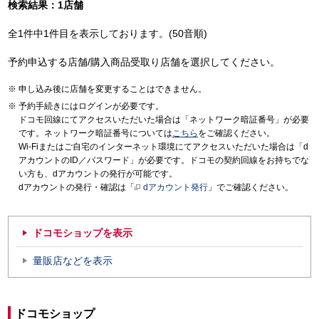
検索結果：1店舗
全1件中1件目を表示しております。(50音順)
予約申込する店舗/購入商品受取り店舗を選択してください。
申し込み後に店舗を変更することはできません。
予約手続きにはログインが必要です。
ドコモ回線にてアクセスいただいた場合は「ネットワーク暗証番号」が必要
です。ネットワーク暗証番号については
こちら
をご確認ください。
Wi-Fiまたはご自宅のインターネット環境にてアクセスいただいた場合は「d
アカウントのID／パスワード」が必要です。ドコモの契約回線をお持ちでな
い方も、dアカウントの発行が可能です。
dアカウントの発行・確認は「
dアカウント発行
」でご確認ください。
ドコモショップを表示
量販店などを表示
ドコモショップ