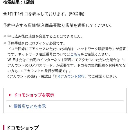
検索結果：1店舗
全1件中1件目を表示しております。(50音順)
予約申込する店舗/購入商品受取り店舗を選択してください。
申し込み後に店舗を変更することはできません。
予約手続きにはログインが必要です。
ドコモ回線にてアクセスいただいた場合は「ネットワーク暗証番号」が必要
です。ネットワーク暗証番号については
こちら
をご確認ください。
Wi-Fiまたはご自宅のインターネット環境にてアクセスいただいた場合は「d
アカウントのID／パスワード」が必要です。ドコモの契約回線をお持ちでな
い方も、dアカウントの発行が可能です。
dアカウントの発行・確認は「
dアカウント発行
」でご確認ください。
ドコモショップを表示
量販店などを表示
ドコモショップ