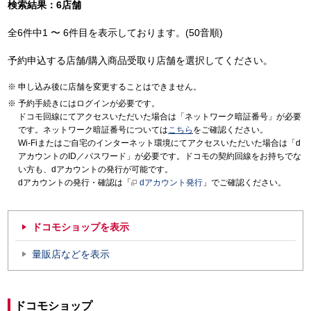
検索結果：6店舗
全6件中1 〜 6件目を表示しております。(50音順)
予約申込する店舗/購入商品受取り店舗を選択してください。
申し込み後に店舗を変更することはできません。
予約手続きにはログインが必要です。
ドコモ回線にてアクセスいただいた場合は「ネットワーク暗証番号」が必要
です。ネットワーク暗証番号については
こちら
をご確認ください。
Wi-Fiまたはご自宅のインターネット環境にてアクセスいただいた場合は「d
アカウントのID／パスワード」が必要です。ドコモの契約回線をお持ちでな
い方も、dアカウントの発行が可能です。
dアカウントの発行・確認は「
dアカウント発行
」でご確認ください。
ドコモショップを表示
量販店などを表示
ドコモショップ