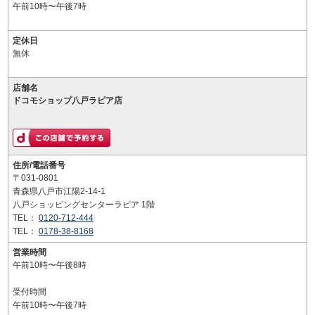
午前10時〜午後7時
定休日
無休
店舗名
ドコモショップ八戸ラピア店
住所/電話番号
〒031-0801
青森県八戸市江陽2-14-1
八戸ショッピングセンターラピア 1階
TEL：
0120-712-444
TEL：
0178-38-8168
営業時間
午前10時〜午後8時
受付時間
午前10時〜午後7時