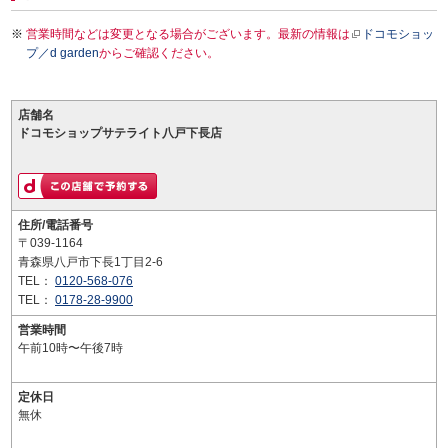
営業時間などは変更となる場合がございます。最新の情報は
ドコモショッ
プ／d garden
からご確認ください。
店舗名
ドコモショップサテライト八戸下長店
住所/電話番号
〒039-1164
青森県八戸市下長1丁目2-6
TEL：
0120-568-076
TEL：
0178-28-9900
営業時間
午前10時〜午後7時
定休日
無休