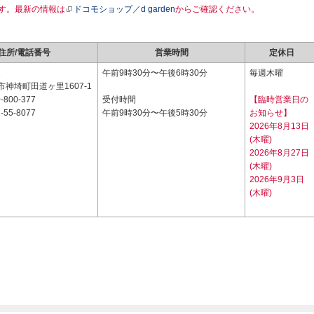
す。最新の情報は
ドコモショップ／d garden
からご確認ください。
住所/電話番号
営業時間
定休日
2
午前9時30分〜午後6時30分
毎週木曜
神埼町田道ヶ里1607-1
-800-377
受付時間
【臨時営業日の
-55-8077
午前9時30分〜午後5時30分
お知らせ】
2026年8月13日
(木曜)
2026年8月27日
(木曜)
2026年9月3日
(木曜)