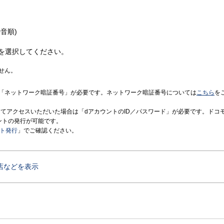
音順)
を選択してください。
せん。
「ネットワーク暗証番号」が必要です。ネットワーク暗証番号については
こちら
を
境にてアクセスいただいた場合は「dアカウントのID／パスワード」が必要です。ドコ
ントの発行が可能です。
ント発行
」でご確認ください。
店などを表示