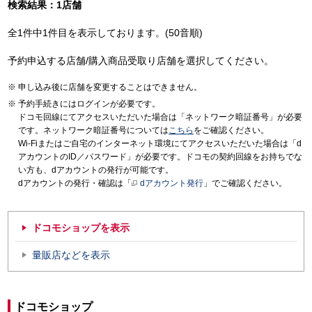
検索結果：1店舗
全1件中1件目を表示しております。(50音順)
予約申込する店舗/購入商品受取り店舗を選択してください。
申し込み後に店舗を変更することはできません。
予約手続きにはログインが必要です。
ドコモ回線にてアクセスいただいた場合は「ネットワーク暗証番号」が必要
です。ネットワーク暗証番号については
こちら
をご確認ください。
Wi-Fiまたはご自宅のインターネット環境にてアクセスいただいた場合は「d
アカウントのID／パスワード」が必要です。ドコモの契約回線をお持ちでな
い方も、dアカウントの発行が可能です。
dアカウントの発行・確認は「
dアカウント発行
」でご確認ください。
ドコモショップを表示
量販店などを表示
ドコモショップ