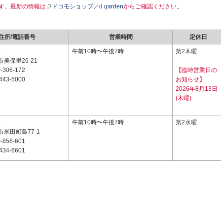
す。最新の情報は
ドコモショップ／d garden
からご確認ください。
住所/電話番号
営業時間
定休日
4
午前10時〜午後7時
第2木曜
美保里26-21
-306-172
【臨時営業日の
443-5000
お知らせ】
2026年8月13日
(木曜)
7
午前10時〜午後7時
第2水曜
米田町島77-1
-856-601
434-6601