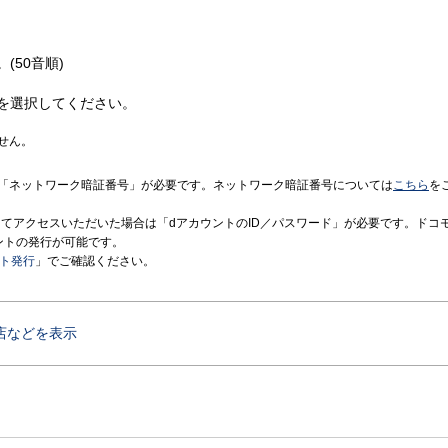
(50音順)
を選択してください。
せん。
「ネットワーク暗証番号」が必要です。ネットワーク暗証番号については
こちら
を
境にてアクセスいただいた場合は「dアカウントのID／パスワード」が必要です。ドコ
ントの発行が可能です。
ント発行
」でご確認ください。
店などを表示