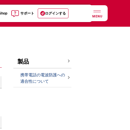
 Shop
サポート
ログインする
MENU
製品
携帯電話の電波防護への
適合性について