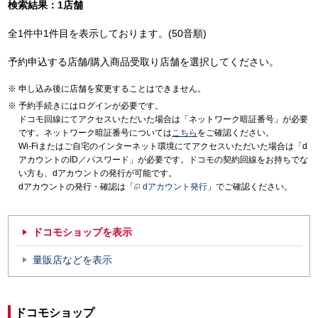
検索結果：1店舗
全1件中1件目を表示しております。(50音順)
予約申込する店舗/購入商品受取り店舗を選択してください。
申し込み後に店舗を変更することはできません。
予約手続きにはログインが必要です。
ドコモ回線にてアクセスいただいた場合は「ネットワーク暗証番号」が必要
です。ネットワーク暗証番号については
こちら
をご確認ください。
Wi-Fiまたはご自宅のインターネット環境にてアクセスいただいた場合は「d
アカウントのID／パスワード」が必要です。ドコモの契約回線をお持ちでな
い方も、dアカウントの発行が可能です。
dアカウントの発行・確認は「
dアカウント発行
」でご確認ください。
ドコモショップを表示
量販店などを表示
ドコモショップ