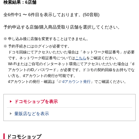
検索結果：6店舗
全6件中1 〜 6件目を表示しております。(50音順)
予約申込する店舗/購入商品受取り店舗を選択してください。
申し込み後に店舗を変更することはできません。
予約手続きにはログインが必要です。
ドコモ回線にてアクセスいただいた場合は「ネットワーク暗証番号」が必要
です。ネットワーク暗証番号については
こちら
をご確認ください。
Wi-Fiまたはご自宅のインターネット環境にてアクセスいただいた場合は「d
アカウントのID／パスワード」が必要です。ドコモの契約回線をお持ちでな
い方も、dアカウントの発行が可能です。
dアカウントの発行・確認は「
dアカウント発行
」でご確認ください。
ドコモショップを表示
量販店などを表示
ドコモショップ