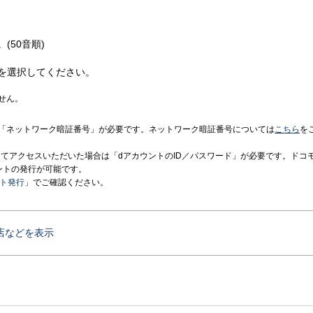
(50音順)
を選択してください。
せん。
「ネットワーク暗証番号」が必要です。ネットワーク暗証番号については
こちら
を
境にてアクセスいただいた場合は「dアカウントのID／パスワード」が必要です。ドコ
ントの発行が可能です。
ント発行
」でご確認ください。
店などを表示