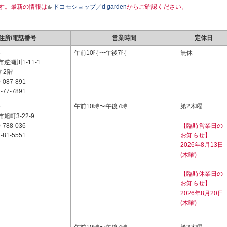
す。最新の情報は
ドコモショップ／d garden
からご確認ください。
住所/電話番号
営業時間
定休日
5
午前10時〜午後7時
無休
逆瀬川1-11-1
 2階
-087-891
-77-7891
5
午前10時〜午後7時
第2木曜
旭町3-22-9
-788-036
【臨時営業日の
-81-5551
お知らせ】
2026年8月13日
(木曜)
【臨時休業日の
お知らせ】
2026年8月20日
(木曜)