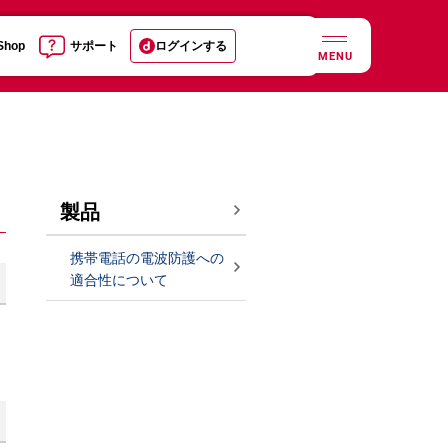
 Shop
サポート
ログインする
MENU
製品
携帯電話の電波防護への
適合性について