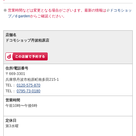
営業時間などは変更となる場合がございます。最新の情報は
ドコモショッ
プ／d garden
からご確認ください。
店舗名
ドコモショップ丹波柏原店
住所/電話番号
〒669-3301
兵庫県丹波市柏原町南多田215-1
TEL：
0120-575-870
TEL：
0795-73-0180
営業時間
午前10時〜午後6時
定休日
第3水曜