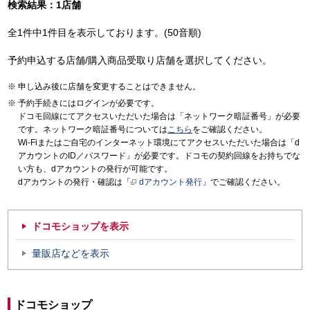
検索結果：1店舗
全1件中1件目を表示しております。(50音順)
予約申込する店舗/購入商品受取り店舗を選択してください。
申し込み後に店舗を変更することはできません。
予約手続きにはログインが必要です。
ドコモ回線にてアクセスいただいた場合は「ネットワーク暗証番号」が必要
です。ネットワーク暗証番号については
こちら
をご確認ください。
Wi-Fiまたはご自宅のインターネット環境にてアクセスいただいた場合は「d
アカウントのID／パスワード」が必要です。ドコモの契約回線をお持ちでな
い方も、dアカウントの発行が可能です。
dアカウントの発行・確認は「
dアカウント発行
」でご確認ください。
ドコモショップを表示
量販店などを表示
ドコモショップ