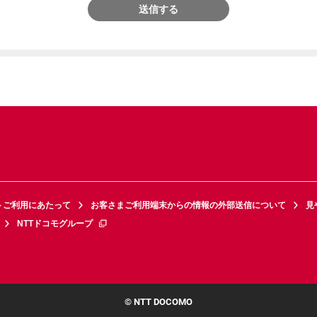
送信する
トご利用にあたって
お客さまご利用端末からの情報の外部送信について
見
NTTドコモグループ
© NTT DOCOMO