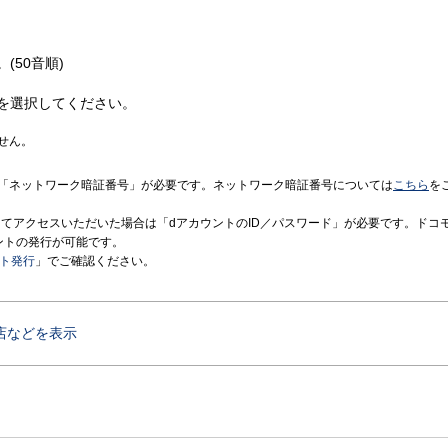
(50音順)
を選択してください。
せん。
「ネットワーク暗証番号」が必要です。ネットワーク暗証番号については
こちら
を
境にてアクセスいただいた場合は「dアカウントのID／パスワード」が必要です。ドコ
ントの発行が可能です。
ント発行
」でご確認ください。
店などを表示