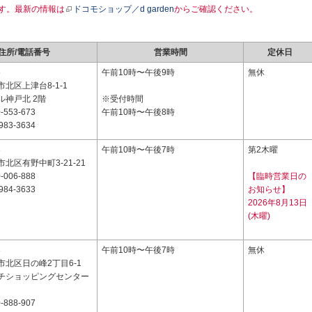
す。最新の情報は
ドコモショップ／d garden
からご確認ください。
住所/電話番号
営業時間
定休日
5
午前10時〜午後9時
無休
北区上津台8-1-1
ル神戸北 2階
※受付時間
-553-673
午前10時〜午後8時
983-3634
3
午前10時〜午後7時
第2木曜
北区有野中町3-21-21
-006-888
【臨時営業日の
984-3633
お知らせ】
2026年8月13日
(木曜)
3
午前10時〜午後7時
無休
北区日の峰2丁目6-1
チショッピングセンター
-888-907