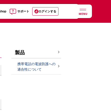
 Shop
サポート
ログインする
MENU
製品
携帯電話の電波防護への
適合性について