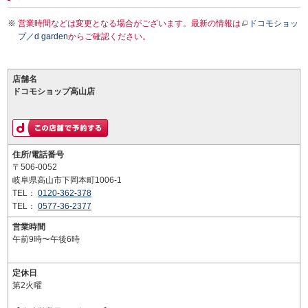
営業時間などは変更となる場合がございます。最新の情報は
ドコモショッ
プ／d garden
からご確認ください。
店舗名
ドコモショップ高山店
住所/電話番号
〒506-0052
岐阜県高山市下岡本町1006-1
TEL：
0120-362-378
TEL：
0577-36-2377
営業時間
午前9時〜午後6時
定休日
第2火曜