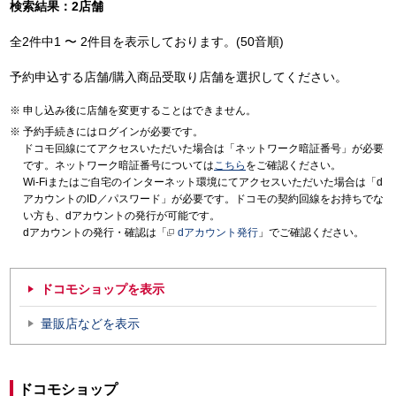
検索結果：2店舗
全2件中1 〜 2件目を表示しております。(50音順)
予約申込する店舗/購入商品受取り店舗を選択してください。
申し込み後に店舗を変更することはできません。
予約手続きにはログインが必要です。
ドコモ回線にてアクセスいただいた場合は「ネットワーク暗証番号」が必要
です。ネットワーク暗証番号については
こちら
をご確認ください。
Wi-Fiまたはご自宅のインターネット環境にてアクセスいただいた場合は「d
アカウントのID／パスワード」が必要です。ドコモの契約回線をお持ちでな
い方も、dアカウントの発行が可能です。
dアカウントの発行・確認は「
dアカウント発行
」でご確認ください。
ドコモショップを表示
量販店などを表示
ドコモショップ