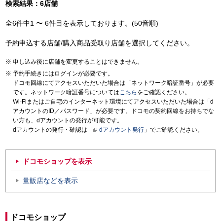
検索結果：6店舗
全6件中1 〜 6件目を表示しております。(50音順)
予約申込する店舗/購入商品受取り店舗を選択してください。
申し込み後に店舗を変更することはできません。
予約手続きにはログインが必要です。
ドコモ回線にてアクセスいただいた場合は「ネットワーク暗証番号」が必要
です。ネットワーク暗証番号については
こちら
をご確認ください。
Wi-Fiまたはご自宅のインターネット環境にてアクセスいただいた場合は「d
アカウントのID／パスワード」が必要です。ドコモの契約回線をお持ちでな
い方も、dアカウントの発行が可能です。
dアカウントの発行・確認は「
dアカウント発行
」でご確認ください。
ドコモショップを表示
量販店などを表示
ドコモショップ