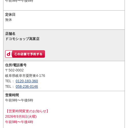
午前9時〜午後6時
定休日
無休
店舗名
ドコモショップ高富店
住所/電話番号
〒502-0002
岐阜県岐阜市粟野東4-176
TEL：
0120-183-360
TEL：
058-236-0146
営業時間
午前9時〜午後6時
【営業時間変更のお知らせ】
2026年9月8日(火曜)
午前9時〜午後4時