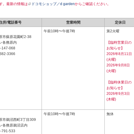
す。最新の情報は
ドコモショップ／d garden
からご確認ください。
住所/電話番号
営業時間
定休日
2
午前10時〜午後7時
第2火曜
市蘇原花園町2-38
ン各務原内
【臨時営業日の
-147-068
お知らせ】
382-3366
2026年8月11日
(火曜)
2026年9月8日
(火曜)
【臨時休業日の
お知らせ】
2026年9月3日
(木曜)
2
午前10時〜午後7時
無休
原市鵜沼西町3丁目309
ン各務原鵜沼店内
-791-533