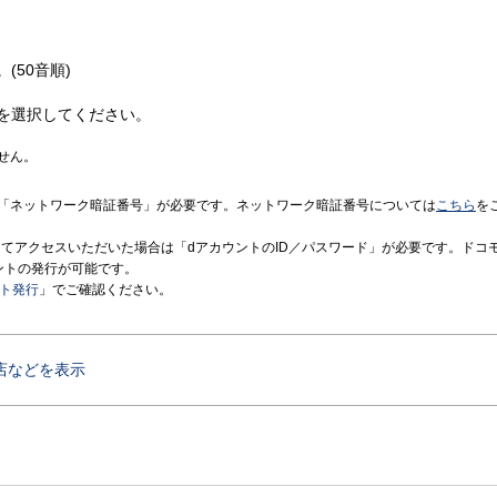
(50音順)
を選択してください。
せん。
「ネットワーク暗証番号」が必要です。ネットワーク暗証番号については
こちら
を
境にてアクセスいただいた場合は「dアカウントのID／パスワード」が必要です。ドコ
ントの発行が可能です。
ント発行
」でご確認ください。
店などを表示