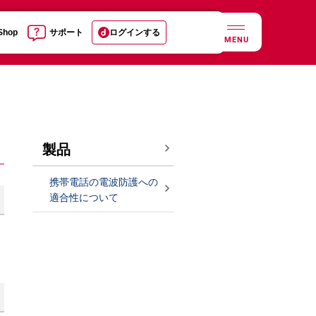
 Shop
サポート
ログインする
MENU
製品
携帯電話の電波防護への
適合性について