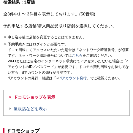
検索結果：3店舗
全3件中1 〜 3件目を表示しております。(50音順)
予約申込する店舗/購入商品受取り店舗を選択してください。
申し込み後に店舗を変更することはできません。
予約手続きにはログインが必要です。
ドコモ回線にてアクセスいただいた場合は「ネットワーク暗証番号」が必要
です。ネットワーク暗証番号については
こちら
をご確認ください。
Wi-Fiまたはご自宅のインターネット環境にてアクセスいただいた場合は「d
アカウントのID／パスワード」が必要です。ドコモの契約回線をお持ちでな
い方も、dアカウントの発行が可能です。
dアカウントの発行・確認は「
dアカウント発行
」でご確認ください。
ドコモショップを表示
量販店などを表示
ドコモショップ