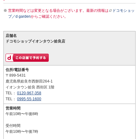
営業時間などは変更となる場合がございます。最新の情報は
ドコモショッ
プ／d garden
からご確認ください。
店舗名
ドコモショップイオンタウン姶良店
住所/電話番号
〒899-5431
鹿児島県姶良市西餅田264-1
イオンタウン姶良 西街区 1階
TEL：
0120-967-358
TEL：
0995-55-1600
営業時間
午前10時〜午後8時
受付時間
午前10時〜午後7時