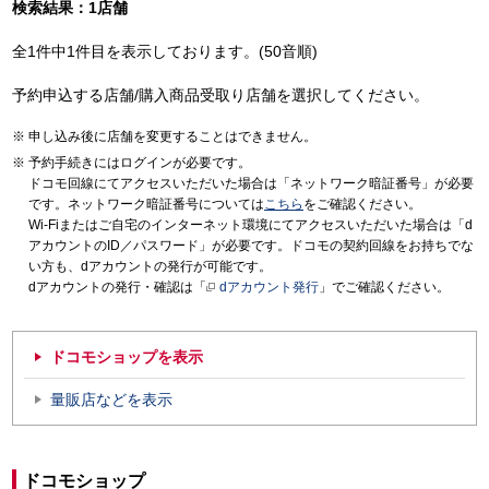
検索結果：1店舗
全1件中1件目を表示しております。(50音順)
予約申込する店舗/購入商品受取り店舗を選択してください。
申し込み後に店舗を変更することはできません。
予約手続きにはログインが必要です。
ドコモ回線にてアクセスいただいた場合は「ネットワーク暗証番号」が必要
です。ネットワーク暗証番号については
こちら
をご確認ください。
Wi-Fiまたはご自宅のインターネット環境にてアクセスいただいた場合は「d
アカウントのID／パスワード」が必要です。ドコモの契約回線をお持ちでな
い方も、dアカウントの発行が可能です。
dアカウントの発行・確認は「
dアカウント発行
」でご確認ください。
ドコモショップを表示
量販店などを表示
ドコモショップ