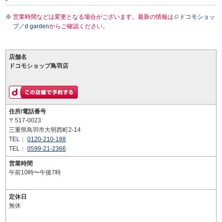
営業時間などは変更となる場合がございます。最新の情報は
ドコモショッ
プ／d garden
からご確認ください。
店舗名
ドコモショップ鳥羽店
住所/電話番号
〒517-0023
三重県鳥羽市大明西町2-14
TEL：
0120-210-188
TEL：
0599-21-2366
営業時間
午前10時〜午後7時
定休日
無休