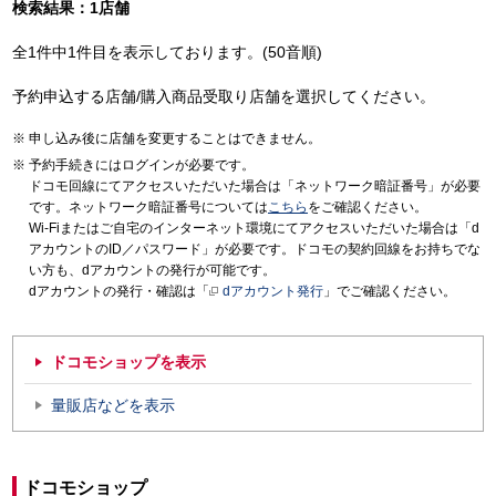
検索結果：1店舗
全1件中1件目を表示しております。(50音順)
予約申込する店舗/購入商品受取り店舗を選択してください。
申し込み後に店舗を変更することはできません。
予約手続きにはログインが必要です。
ドコモ回線にてアクセスいただいた場合は「ネットワーク暗証番号」が必要
です。ネットワーク暗証番号については
こちら
をご確認ください。
Wi-Fiまたはご自宅のインターネット環境にてアクセスいただいた場合は「d
アカウントのID／パスワード」が必要です。ドコモの契約回線をお持ちでな
い方も、dアカウントの発行が可能です。
dアカウントの発行・確認は「
dアカウント発行
」でご確認ください。
ドコモショップを表示
量販店などを表示
ドコモショップ