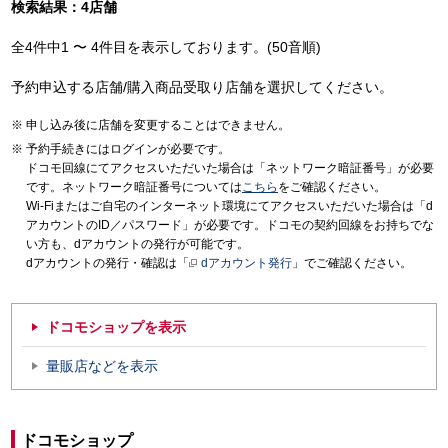
検索結果：4店舗
全4件中1 〜 4件目を表示しております。(50音順)
予約申込する店舗/購入商品受取り店舗を選択してください。
申し込み後に店舗を変更することはできません。
予約手続きにはログインが必要です。
ドコモ回線にてアクセスいただいた場合は「ネットワーク暗証番号」が必要
です。ネットワーク暗証番号については
こちら
をご確認ください。
Wi-Fiまたはご自宅のインターネット環境にてアクセスいただいた場合は「d
アカウントのID／パスワード」が必要です。ドコモの契約回線をお持ちでな
い方も、dアカウントの発行が可能です。
dアカウントの発行・確認は「
dアカウント発行
」でご確認ください。
ドコモショップを表示
量販店などを表示
ドコモショップ