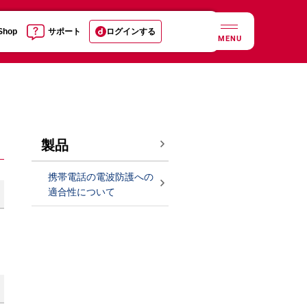
 Shop
サポート
ログインする
MENU
製品
携帯電話の電波防護への
適合性について