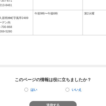
-357-671
213-8461
1
午前9時〜午後6時
第2火曜
久居明神町字風早2489
ーデン内
-700-868
269-5280
このページの情報は役に立ちましたか？
はい
いいえ
送信する