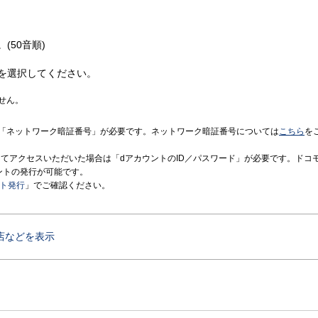
(50音順)
を選択してください。
せん。
「ネットワーク暗証番号」が必要です。ネットワーク暗証番号については
こちら
を
境にてアクセスいただいた場合は「dアカウントのID／パスワード」が必要です。ドコ
ントの発行が可能です。
ント発行
」でご確認ください。
店などを表示