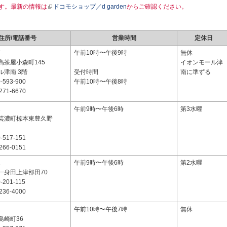
す。最新の情報は
ドコモショップ／d garden
からご確認ください。
住所/電話番号
営業時間
定休日
7
午前10時〜午後9時
無休
高茶屋小森町145
イオンモール津
ル津南 3階
受付時間
南に準ずる
-593-900
午前10時〜午後8時
271-6670
1
午前9時〜午後6時
第3水曜
芸濃町椋本東豊久野
-517-151
266-0151
1
午前9時〜午後6時
第2水曜
一身田上津部田70
-201-115
236-4000
2
午前10時〜午後7時
無休
島崎町36