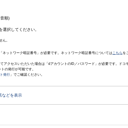
音順)
を選択してください。
せん。
「ネットワーク暗証番号」が必要です。ネットワーク暗証番号については
こちら
を
境にてアクセスいただいた場合は「dアカウントのID／パスワード」が必要です。ドコ
ントの発行が可能です。
ント発行
」でご確認ください。
店などを表示