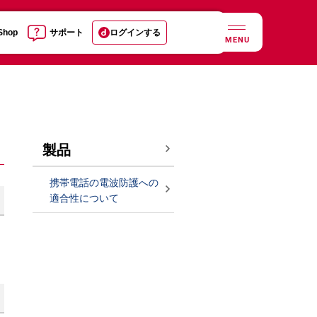
 Shop
サポート
ログインする
MENU
製品
携帯電話の電波防護への
適合性について