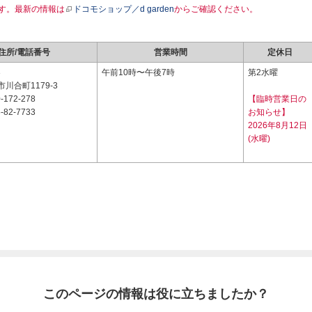
す。最新の情報は
ドコモショップ／d garden
からご確認ください。
住所/電話番号
営業時間
定休日
3
午前10時〜午後7時
第2水曜
川合町1179-3
-172-278
【臨時営業日の
-82-7733
お知らせ】
2026年8月12日
(水曜)
このページの情報は役に立ちましたか？