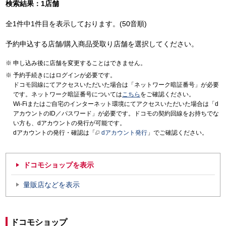
検索結果：1店舗
全1件中1件目を表示しております。(50音順)
予約申込する店舗/購入商品受取り店舗を選択してください。
申し込み後に店舗を変更することはできません。
予約手続きにはログインが必要です。
ドコモ回線にてアクセスいただいた場合は「ネットワーク暗証番号」が必要
です。ネットワーク暗証番号については
こちら
をご確認ください。
Wi-Fiまたはご自宅のインターネット環境にてアクセスいただいた場合は「d
アカウントのID／パスワード」が必要です。ドコモの契約回線をお持ちでな
い方も、dアカウントの発行が可能です。
dアカウントの発行・確認は「
dアカウント発行
」でご確認ください。
ドコモショップを表示
量販店などを表示
ドコモショップ