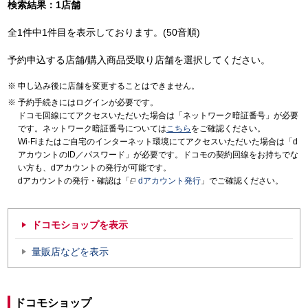
検索結果：1店舗
全1件中1件目を表示しております。(50音順)
予約申込する店舗/購入商品受取り店舗を選択してください。
申し込み後に店舗を変更することはできません。
予約手続きにはログインが必要です。
ドコモ回線にてアクセスいただいた場合は「ネットワーク暗証番号」が必要
です。ネットワーク暗証番号については
こちら
をご確認ください。
Wi-Fiまたはご自宅のインターネット環境にてアクセスいただいた場合は「d
アカウントのID／パスワード」が必要です。ドコモの契約回線をお持ちでな
い方も、dアカウントの発行が可能です。
dアカウントの発行・確認は「
dアカウント発行
」でご確認ください。
ドコモショップを表示
量販店などを表示
ドコモショップ