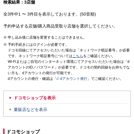
検索結果：3店舗
全3件中1 〜 3件目を表示しております。(50音順)
予約申込する店舗/購入商品受取り店舗を選択してください。
申し込み後に店舗を変更することはできません。
予約手続きにはログインが必要です。
ドコモ回線にてアクセスいただいた場合は「ネットワーク暗証番号」が必要
です。ネットワーク暗証番号については
こちら
をご確認ください。
Wi-Fiまたはご自宅のインターネット環境にてアクセスいただいた場合は「d
アカウントのID／パスワード」が必要です。ドコモの契約回線をお持ちでな
い方も、dアカウントの発行が可能です。
dアカウントの発行・確認は「
dアカウント発行
」でご確認ください。
ドコモショップを表示
量販店などを表示
ドコモショップ