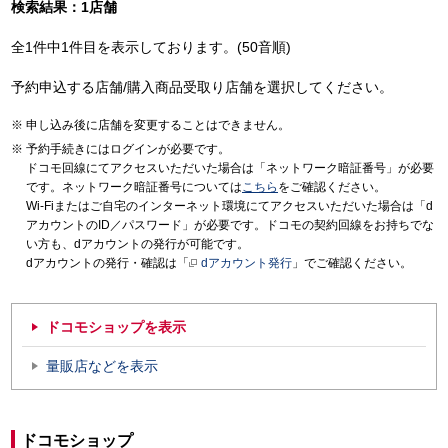
検索結果：1店舗
全1件中1件目を表示しております。(50音順)
予約申込する店舗/購入商品受取り店舗を選択してください。
申し込み後に店舗を変更することはできません。
予約手続きにはログインが必要です。
ドコモ回線にてアクセスいただいた場合は「ネットワーク暗証番号」が必要
です。ネットワーク暗証番号については
こちら
をご確認ください。
Wi-Fiまたはご自宅のインターネット環境にてアクセスいただいた場合は「d
アカウントのID／パスワード」が必要です。ドコモの契約回線をお持ちでな
い方も、dアカウントの発行が可能です。
dアカウントの発行・確認は「
dアカウント発行
」でご確認ください。
ドコモショップを表示
量販店などを表示
ドコモショップ