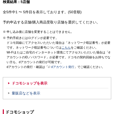
検索結果：5店舗
全5件中1 〜 5件目を表示しております。(50音順)
予約申込する店舗/購入商品受取り店舗を選択してください。
申し込み後に店舗を変更することはできません。
予約手続きにはログインが必要です。
ドコモ回線にてアクセスいただいた場合は「ネットワーク暗証番号」が必要
です。ネットワーク暗証番号については
こちら
をご確認ください。
Wi-Fiまたはご自宅のインターネット環境にてアクセスいただいた場合は「d
アカウントのID／パスワード」が必要です。ドコモの契約回線をお持ちでな
い方も、dアカウントの発行が可能です。
dアカウントの発行・確認は「
dアカウント発行
」でご確認ください。
ドコモショップを表示
量販店などを表示
ドコモショップ