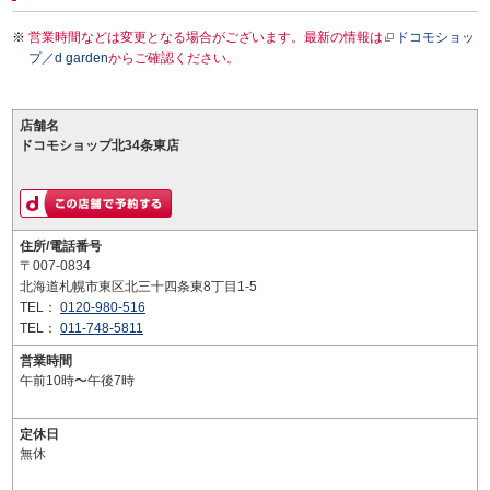
営業時間などは変更となる場合がございます。最新の情報は
ドコモショッ
プ／d garden
からご確認ください。
店舗名
ドコモショップ北34条東店
住所/電話番号
〒007-0834
北海道札幌市東区北三十四条東8丁目1-5
TEL：
0120-980-516
TEL：
011-748-5811
営業時間
午前10時〜午後7時
定休日
無休