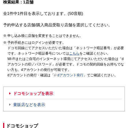
検索結果：1店舗
全1件中1件目を表示しております。(50音順)
予約申込する店舗/購入商品受取り店舗を選択してください。
申し込み後に店舗を変更することはできません。
予約手続きにはログインが必要です。
ドコモ回線にてアクセスいただいた場合は「ネットワーク暗証番号」が必要
です。ネットワーク暗証番号については
こちら
をご確認ください。
Wi-Fiまたはご自宅のインターネット環境にてアクセスいただいた場合は「d
アカウントのID／パスワード」が必要です。ドコモの契約回線をお持ちでな
い方も、dアカウントの発行が可能です。
dアカウントの発行・確認は「
dアカウント発行
」でご確認ください。
ドコモショップを表示
量販店などを表示
ドコモショップ