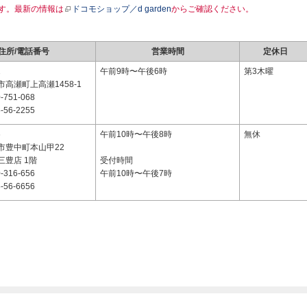
す。最新の情報は
ドコモショップ／d garden
からご確認ください。
住所/電話番号
営業時間
定休日
1
午前9時〜午後6時
第3木曜
高瀬町上高瀬1458-1
-751-068
-56-2255
6
午前10時〜午後8時
無休
市豊中町本山甲22
三豊店 1階
受付時間
-316-656
午前10時〜午後7時
-56-6656