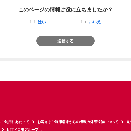
このページの情報は役に立ちましたか？
はい
いいえ
送信する
トご利用にあたって
お客さまご利用端末からの情報の外部送信について
見
NTTドコモグループ