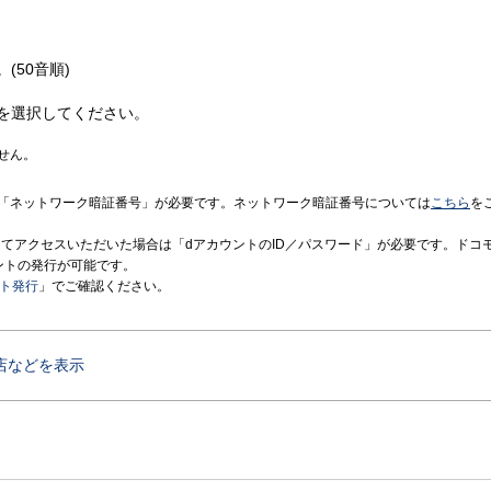
(50音順)
を選択してください。
せん。
「ネットワーク暗証番号」が必要です。ネットワーク暗証番号については
こちら
を
境にてアクセスいただいた場合は「dアカウントのID／パスワード」が必要です。ドコ
ントの発行が可能です。
ント発行
」でご確認ください。
店などを表示