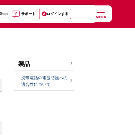
 Shop
サポート
ログインする
MENU
製品
携帯電話の電波防護への
適合性について