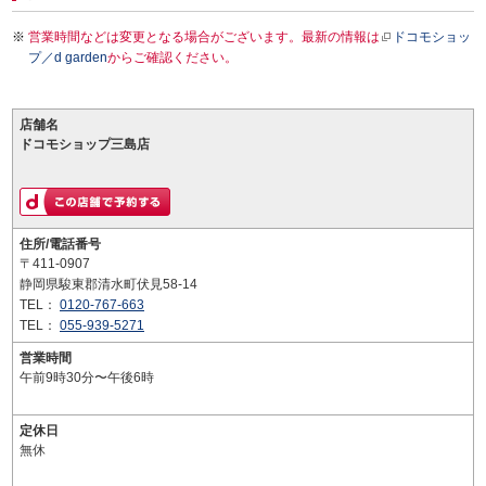
営業時間などは変更となる場合がございます。最新の情報は
ドコモショッ
プ／d garden
からご確認ください。
店舗名
ドコモショップ三島店
住所/電話番号
〒411-0907
静岡県駿東郡清水町伏見58-14
TEL：
0120-767-663
TEL：
055-939-5271
営業時間
午前9時30分〜午後6時
定休日
無休