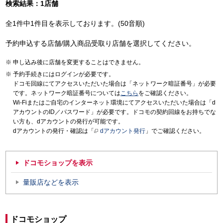
検索結果：1店舗
全1件中1件目を表示しております。(50音順)
予約申込する店舗/購入商品受取り店舗を選択してください。
申し込み後に店舗を変更することはできません。
予約手続きにはログインが必要です。
ドコモ回線にてアクセスいただいた場合は「ネットワーク暗証番号」が必要
です。ネットワーク暗証番号については
こちら
をご確認ください。
Wi-Fiまたはご自宅のインターネット環境にてアクセスいただいた場合は「d
アカウントのID／パスワード」が必要です。ドコモの契約回線をお持ちでな
い方も、dアカウントの発行が可能です。
dアカウントの発行・確認は「
dアカウント発行
」でご確認ください。
ドコモショップを表示
量販店などを表示
ドコモショップ