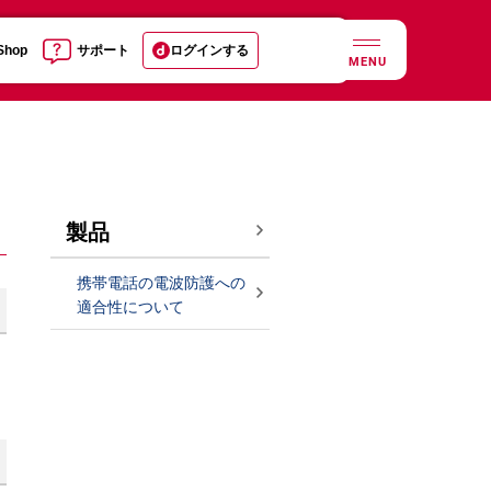
 Shop
サポート
ログインする
MENU
製品
携帯電話の電波防護への
適合性について