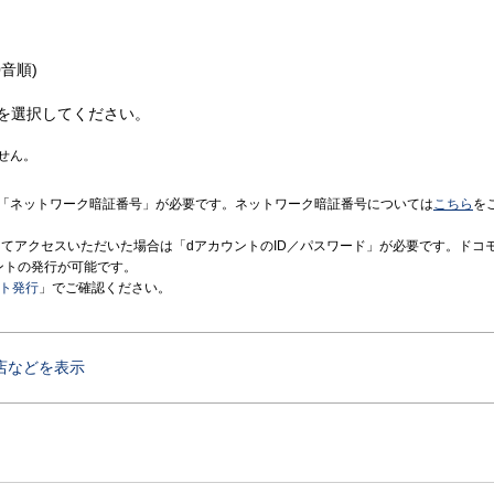
音順)
を選択してください。
せん。
「ネットワーク暗証番号」が必要です。ネットワーク暗証番号については
こちら
を
境にてアクセスいただいた場合は「dアカウントのID／パスワード」が必要です。ドコ
ントの発行が可能です。
ント発行
」でご確認ください。
店などを表示