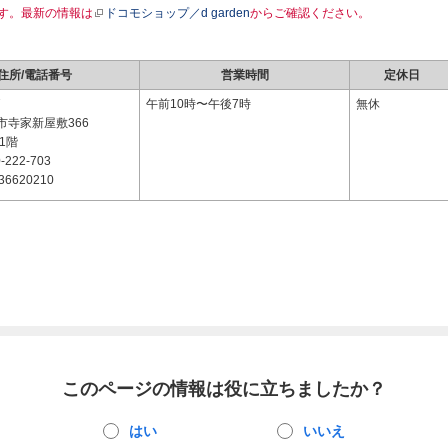
す。最新の情報は
ドコモショップ／d garden
からご確認ください。
住所/電話番号
営業時間
定休日
7
午前10時〜午後7時
無休
市寺家新屋敷366
1階
-222-703
36620210
このページの情報は役に立ちましたか？
はい
いいえ