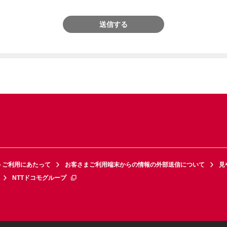
送信する
トご利用にあたって
お客さまご利用端末からの情報の外部送信について
見
NTTドコモグループ