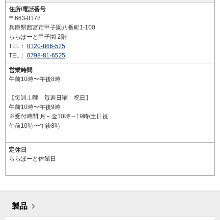
住所/電話番号
〒663-8178
兵庫県西宮市甲子園八番町1-100
ららぽーと甲子園 2階
TEL：
0120-866-525
TEL：
0798-81-6525
営業時間
午前10時〜午後8時
【毎週土曜 毎週日曜 祝日】
午前10時〜午後9時
※受付時間:月～金10時～19時/土日祝
午前10時〜午後8時
定休日
ららぽーと休館日
製品