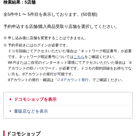
検索結果：5店舗
全5件中1 〜 5件目を表示しております。(50音順)
予約申込する店舗/購入商品受取り店舗を選択してください。
申し込み後に店舗を変更することはできません。
予約手続きにはログインが必要です。
ドコモ回線にてアクセスいただいた場合は「ネットワーク暗証番号」が必要
です。ネットワーク暗証番号については
こちら
をご確認ください。
Wi-Fiまたはご自宅のインターネット環境にてアクセスいただいた場合は「d
アカウントのID／パスワード」が必要です。ドコモの契約回線をお持ちでな
い方も、dアカウントの発行が可能です。
dアカウントの発行・確認は「
dアカウント発行
」でご確認ください。
ドコモショップを表示
量販店などを表示
ドコモショップ