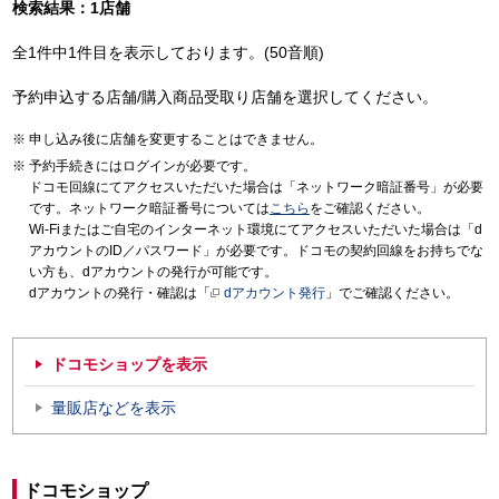
検索結果：1店舗
全1件中1件目を表示しております。(50音順)
予約申込する店舗/購入商品受取り店舗を選択してください。
申し込み後に店舗を変更することはできません。
予約手続きにはログインが必要です。
ドコモ回線にてアクセスいただいた場合は「ネットワーク暗証番号」が必要
です。ネットワーク暗証番号については
こちら
をご確認ください。
Wi-Fiまたはご自宅のインターネット環境にてアクセスいただいた場合は「d
アカウントのID／パスワード」が必要です。ドコモの契約回線をお持ちでな
い方も、dアカウントの発行が可能です。
dアカウントの発行・確認は「
dアカウント発行
」でご確認ください。
ドコモショップを表示
量販店などを表示
ドコモショップ