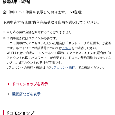
検索結果：3店舗
全3件中1 〜 3件目を表示しております。(50音順)
予約申込する店舗/購入商品受取り店舗を選択してください。
申し込み後に店舗を変更することはできません。
予約手続きにはログインが必要です。
ドコモ回線にてアクセスいただいた場合は「ネットワーク暗証番号」が必要
です。ネットワーク暗証番号については
こちら
をご確認ください。
Wi-Fiまたはご自宅のインターネット環境にてアクセスいただいた場合は「d
アカウントのID／パスワード」が必要です。ドコモの契約回線をお持ちでな
い方も、dアカウントの発行が可能です。
dアカウントの発行・確認は「
dアカウント発行
」でご確認ください。
ドコモショップを表示
量販店などを表示
ドコモショップ