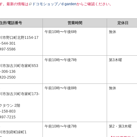
す。最新の情報は
ドコモショップ／d garden
からご確認ください。
住所/電話番号
営業時間
定休日
1
午前10時〜午後6時
無休
市野口町北野1154-17
-544-301
497-5586
6
午前10時〜午後7時
第3木曜
川市加古川町寺家町653
-306-136
420-2500
6
午前10時〜午後8時
無休
川市加古川町寺家町173-
クタウン 2階
-158-803
497-7215
4
午前10時〜午後7時
第2・第3木曜
川市別府町緑町1