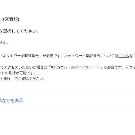
(50音順)
を選択してください。
せん。
「ネットワーク暗証番号」が必要です。ネットワーク暗証番号については
こちら
を
境にてアクセスいただいた場合は「dアカウントのID／パスワード」が必要です。ドコ
ントの発行が可能です。
ント発行
」でご確認ください。
店などを表示