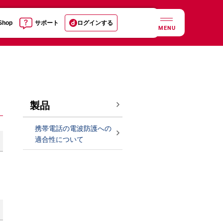
 Shop
サポート
ログインする
MENU
製品
携帯電話の電波防護への
適合性について