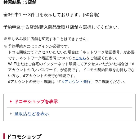
検索結果：3店舗
全3件中1 〜 3件目を表示しております。(50音順)
予約申込する店舗/購入商品受取り店舗を選択してください。
申し込み後に店舗を変更することはできません。
予約手続きにはログインが必要です。
ドコモ回線にてアクセスいただいた場合は「ネットワーク暗証番号」が必要
です。ネットワーク暗証番号については
こちら
をご確認ください。
Wi-Fiまたはご自宅のインターネット環境にてアクセスいただいた場合は「d
アカウントのID／パスワード」が必要です。ドコモの契約回線をお持ちでな
い方も、dアカウントの発行が可能です。
dアカウントの発行・確認は「
dアカウント発行
」でご確認ください。
ドコモショップを表示
量販店などを表示
ドコモショップ