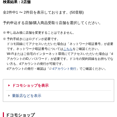
検索結果：2店舗
全2件中1 〜 2件目を表示しております。(50音順)
予約申込する店舗/購入商品受取り店舗を選択してください。
申し込み後に店舗を変更することはできません。
予約手続きにはログインが必要です。
ドコモ回線にてアクセスいただいた場合は「ネットワーク暗証番号」が必要
です。ネットワーク暗証番号については
こちら
をご確認ください。
Wi-Fiまたはご自宅のインターネット環境にてアクセスいただいた場合は「d
アカウントのID／パスワード」が必要です。ドコモの契約回線をお持ちでな
い方も、dアカウントの発行が可能です。
dアカウントの発行・確認は「
dアカウント発行
」でご確認ください。
ドコモショップを表示
量販店などを表示
ドコモショップ