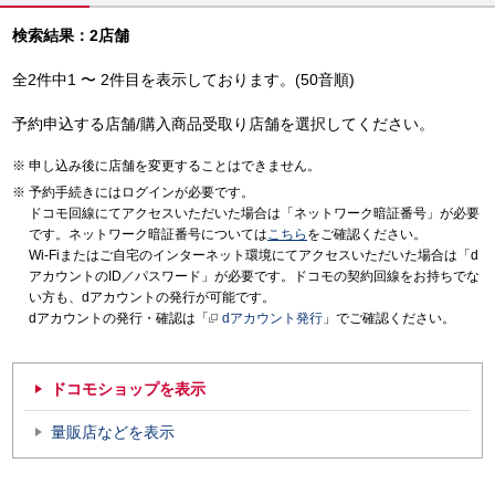
検索結果：2店舗
全2件中1 〜 2件目を表示しております。(50音順)
予約申込する店舗/購入商品受取り店舗を選択してください。
申し込み後に店舗を変更することはできません。
予約手続きにはログインが必要です。
ドコモ回線にてアクセスいただいた場合は「ネットワーク暗証番号」が必要
です。ネットワーク暗証番号については
こちら
をご確認ください。
Wi-Fiまたはご自宅のインターネット環境にてアクセスいただいた場合は「d
アカウントのID／パスワード」が必要です。ドコモの契約回線をお持ちでな
い方も、dアカウントの発行が可能です。
dアカウントの発行・確認は「
dアカウント発行
」でご確認ください。
ドコモショップを表示
量販店などを表示