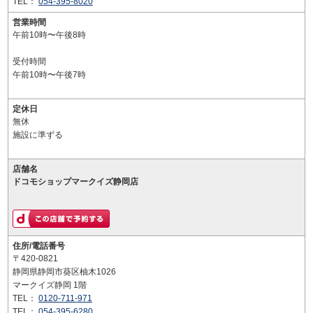
TEL：
054-395-8020
営業時間
午前10時〜午後8時
受付時間
午前10時〜午後7時
定休日
無休
施設に準ずる
店舗名
ドコモショップマークイズ静岡店
住所/電話番号
〒420-0821
静岡県静岡市葵区柚木1026
マークイズ静岡 1階
TEL：
0120-711-971
TEL：
054-395-6280